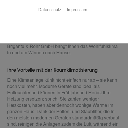
Ihr Wohlfühlklima, jederzeit
Datenschutz
Impressum
Klimaanlagen in Geschäften und Büros sind inzwischen
Standard, aber im privaten Bereich scheint außerhalb
des Autos kaum jemand eine solche Anlage zu nutzen.
Dabei sind die Vorteile groß und die Betriebskosten,
dank der Energieeffizienz moderner Geräte, niedrig.
Brigante & Rohr GmbH bringt Ihnen das Wohlfühlklima
in und um Winnen nach Hause.
Ihre Vorteile mit der Raumklimatisierung
Eine Klimaanlage kühlt nicht einfach nur ab – sie kann
noch viel mehr. Moderne Geräte sind ideal als
Entfeuchter und können in Frühjahr und Herbst Ihre
Heizung ersetzen; sprich: Sie zahlen weniger
Heizkosten, haben aber dennoch wohlige Wärme im
ganzen Haus. Dank der Pollen- und Staubfilter, die in
den meisten modernen Geräten standardmäßig verbaut
sind, reinigen die Anlagen zudem die Luft, während ein