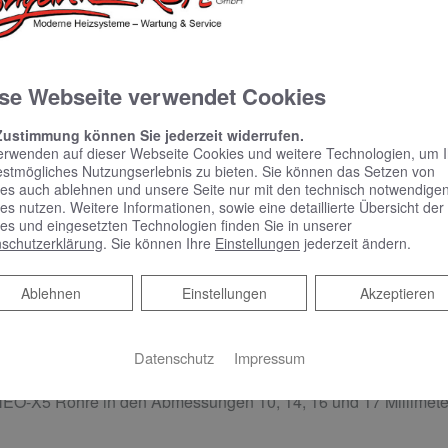
se Webseite verwendet Cookies
Zustimmung können Sie jederzeit widerrufen.
erwenden auf dieser Webseite Cookies und weitere Technologien, um 
estmögliches Nutzungserlebnis zu bieten. Sie können das Setzen von
bietet das Rohr dem Handwerker direkt auf der Baustelle: Dur
es auch ablehnen und unsere Seite nur mit den technisch notwendige
 vor allem im Umlenkbereich. Es kann bis -10 °C verarbeitet w
es nutzen. Weitere Informationen, sowie eine detaillierte Übersicht der
es und eingesetzten Technologien finden Sie in unserer
en lassen sich mit der bewährten Schiebehülsentechnik von 
schutzerklärung
. Sie können Ihre
Einstellungen
jederzeit ändern.
5 K werden die Rohre ab Werk mit einem Klett-Hakenband umwi
Ablehnen
Ablehnen
Einstellungen
Akzeptieren
mtes Klettsystem für eine präzise und schnelle Verlegung sowie
er herausfordernden Bedingungen auf dem Bau.
Datenschutz
Impressum
tzt REHAU auf Nachhaltigkeit und Low-Waste Produktion mit 10
NEO-X5 Rohre in den Abmessungen 10, 14, 16 und 17 Millim