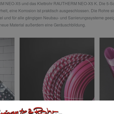
M NEO-X5 und das Klettrohr RAUTHERM NEO-X5 K. Die 5-Schi
erheit, eine Korrosion ist praktisch ausgeschlossen. Die Rohre s
ibel und für alle gängigen Neubau- und Sanierungssysteme geeig
 neue Material außerdem eine Geräuschbildung.