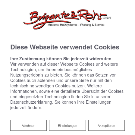
Diese Webseite verwendet Cookies
Ihre Zustimmung können Sie jederzeit widerrufen.
Wir verwenden auf dieser Webseite Cookies und weitere
Technologien, um Ihnen ein bestmögliches
Nutzungserlebnis zu bieten. Sie können das Setzen von
Datenschutzerklärung
Cookies auch ablehnen und unsere Seite nur mit den
technisch notwendigen Cookies nutzen. Weitere
Wir bedanken uns für Ihren Besuch bei Brigante & Rohr
Informationen, sowie eine detaillierte Übersicht der Cookies
GmbH. Der sichere Umgang mit Ihren Daten ist uns
und eingesetzten Technologien finden Sie in unserer
besonders wichtig. Wir möchten Sie daher hiermit
Datenschutzerklärung
. Sie können Ihre
Einstellungen
jederzeit ändern.
ausführlich über die Verwendung Ihrer Daten bei dem
Besuch unseres Webauftritts informieren.
Ablehnen
Ablehnen
Einstellungen
Akzeptieren