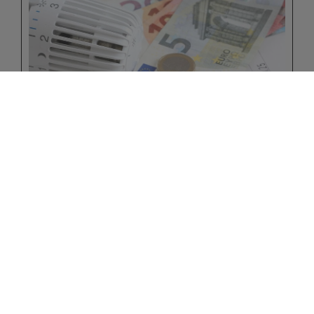
Kontakt
Brigante & Rohr GmbH
Stuhllindenstr. 5
56459 Winnen