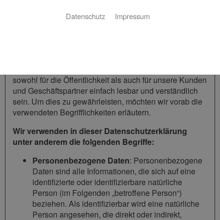
1 Begriffsbestimmungen
Datenschutz
Impressum
Die Datenschutzerklärung der Brigante & Rohr GmbH
beruht auf den Begrifflichkeiten, die durch den
Europäischen Richtlinien- und Verordnungsgeber beim
Erlass der Datenschutz-Grundverordnung (DSGVO)
verwendet wurden. Unsere Datenschutzerklärung soll
sowohl für die Öffentlichkeit als auch für unsere Kunden
und Geschäftspartner einfach lesbar und verständlich
sein. Um dies zu gewährleisten, möchten wir vorab die
verwendeten Begrifflichkeiten erläutern.
Wir verwenden in dieser Datenschutzerklärung
unter anderem die folgenden Begriffe:
Personenbezogene Daten
: Personenbezogene
Daten sind alle Informationen, die sich auf eine
identifizierte oder identifizierbare natürliche
Person (im Folgenden „betroffene Person“)
beziehen. Als identifizierbar wird eine natürliche
Person angesehen, die direkt oder indirekt,